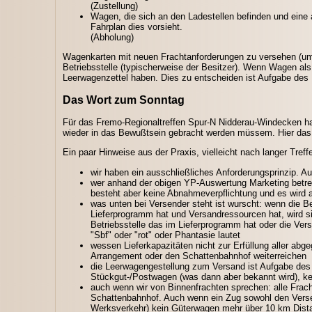
(Zustellung)
Wagen, die sich an den Ladestellen befinden und eine an
Fahrplan dies vorsieht.
(Abholung)
Wagenkarten mit neuen Frachtanforderungen zu versehen (um
Betriebsstelle (typischerweise der Besitzer). Wenn Wagen als
Leerwagenzettel haben. Dies zu entscheiden ist Aufgabe des 
Das Wort zum Sonntag
Für das Fremo-Regionaltreffen Spur-N Nidderau-Windecken ha
wieder in das Bewußtsein gebracht werden müssem. Hier das 
Ein paar Hinweise aus der Praxis, vielleicht nach langer Tref
wir haben ein ausschließliches Anforderungsprinzip. Aus
wer anhand der obigen YP-Auswertung Marketing betre
besteht aber keine Abnahmeverpflichtung und es wird a
was unten bei Versender steht ist wurscht: wenn die B
Lieferprogramm hat und Versandressourcen hat, wird si
Betriebsstelle das im Lieferprogramm hat oder die Vers
"Sbf" oder "rot" oder Phantasie lautet
wessen Lieferkapazitäten nicht zur Erfüllung aller abg
Arrangement oder den Schattenbahnhof weiterreichen
die Leerwagengestellung zum Versand ist Aufgabe des V
Stückgut-/Postwagen (was dann aber bekannt wird), ke
auch wenn wir von Binnenfrachten sprechen: alle Frac
Schattenbahnhof. Auch wenn ein Zug sowohl den Versen
Werksverkehr) kein Güterwagen mehr über 10 km Distan