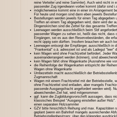
reine Verteiler und reine Sammler). Auch wird nicht in
passender Zug irgendwann vorbei kommt (dafür sind i.d
möglicherweise kommt eine in einer im Arrangement bef
Für heute und morgen sind dann eben jeweils Bestell
Bestellungen werden jeweils für einen Tag abgegeben u
Treffen an einem Tag abgegeben wird, dann wird der au
Dingenskirchen sind die Zettel für das gesamte Treffen",
Leerwagen werden ausschließlich beim Sbf angefordert.
passender Wagen zu sehen ist, heißt das nicht, dass der
Eingängen, sei es aus den Reservebeständen, die er
recht üppig sein dürften. Insofern brauchen wir auc
Leerwagen entsorgt der Empfänger, ausschließlich in de
"Frankental" o.ä. adressiert ist und als Ladegut "leer"
kein Wagen wird ohne Frachtzettel befördert. Jeder Wag
auseinanderrangiert werden (können), sind abweichen
kein Wagen fährt ohne Wagenkarte (Ausnahme wie vor
die Reihenfolge der Wagenkarten entspricht der Reihe
Wagen ohne Wagenkarte
Umbezetteln macht ausschließlich der Betriebsstellenbe
Zugmannschaft
Wagen mit einem Frachtzettel mit der Betriebsstelle,
ohne Frachtzettel sind entladen, aber mangels Frachtze
passende Ausgangsfracht angefordert werden wird). Nur
abweichenden Ziel hat, wird mitgenommen
ggf. kann die Zugbildungsvorschrift aussagen, dass 
klassisches Beispiel "Ausgang einstellen außer Holz". 
einen separaten Holzsammler
GZV bitte hinsichtlich Reihung und max. Kapazitäten s
geplant (wenn ein Bahnhof mangels ausreichender Abfu
Betriebsstellenbesitzers; über den klärenden ausdrüc