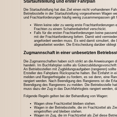
Startaufstellung und erster Fahrplan
Die Startaufstellung hat das Ziel einen nicht vorhandenen Fah
Betriebsstelle in der Startaufstellung vorgesehenen Wagen 
und Frachtanforderungen häufig wenig zusammenpassen gilt 
Wenn keine oder zu wenig erste Frachtanforderungen ei
Frachten zu einem Schattenbahnhof verschickt.
Falls für die ersten Frachtanforderungen keine pass
mit der Frachtanforderung liefern. Damit wird vermie
angefordert werden muss. Es wird damit simuliert, d
abgearbeitet worden. Die Entscheidung darüber obliegt 
Zugmannschaft in einer unbesetzten Betriebsst
Die Zugmannschaften haben sich strikt an die Anweisungen de
handeln. Im Buchfahrplan sollte als Güterzubildungsvorschri
An Betriebsstellen mit Zugbildungsaufgaben (rangieren) sollt
Ersteller des Fahrplans Rücksprache halten. Bei Einfahrt in ei
melden und Rangierfreigabe zu fordern, es sei denn, eine Rangi
rangiert werden. Nach Beendigung des Rangierens ist die Erlau
Beendigung des Rangierens zu melden. Die Betriebsstelle ha
muss dazu der Zug in das Durchfahrtsgleis rangiert werden, da
Folgende Regeln gelten bei der Behandlung von Wagen:
Wagen ohne Frachtzettel bleiben stehen.
Wagen in der Betriebsstelle, die im Frachtzettel als Z
eingetroffen und bleiben stehen.
Wagen im Zug, die im Frachtzettel als Ziel diese Betrie