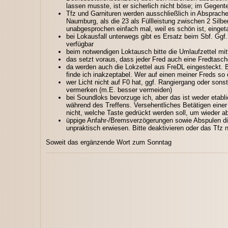
lassen musste, ist er sicherlich nicht böse; im Gegente
Tfz und Garnituren werden ausschließlich in Absprach
Naumburg, als die 23 als Füllleistung zwischen 2 Sil
unabgesprochen einfach mal, weil es schön ist, einget
bei Lokausfall unterwegs gibt es Ersatz beim Sbf. Ggf.
verfügbar
beim notwendigen Loktausch bitte die Umlaufzettel mi
das setzt voraus, dass jeder Fred auch eine Fredtasch
da werden auch die Lokzettel aus FreDL eingesteckt. B
finde ich inakzeptabel. Wer auf einen meiner Freds so 
wer Licht nicht auf F0 hat, ggf. Rangiergang oder sons
vermerken (m.E. besser vermeiden)
bei Soundloks bevorzuge ich, aber das ist weder etabl
während des Treffens. Versehentliches Betätigen ein
nicht, welche Taste gedrückt werden soll, um wieder ab
üppige Anfahr-/Bremsverzögerungen sowie Abspulen d
unpraktisch erwiesen. Bitte deaktivieren oder das Tfz
Soweit das ergänzende Wort zum Sonntag