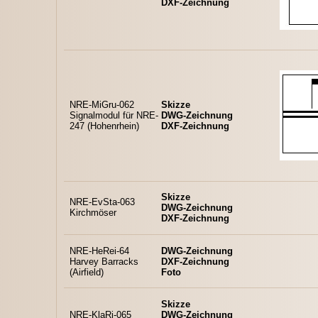
DXF-Zeichnung
NRE-MiGru-062
Skizze
Signalmodul für NRE-
DWG-Zeichnung
247 (Hohenrhein)
DXF-Zeichnung
Skizze
NRE-EvSta-063
DWG-Zeichnung
Kirchmöser
DXF-Zeichnung
NRE-HeRei-64
DWG-Zeichnung
Harvey Barracks
DXF-Zeichnung
(Airfield)
Foto
Skizze
NRE-KlaRi-065
DWG-Zeichnung