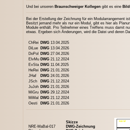
Und bei unseren
Braunschweiger Kollegen
gibt es eine
Bild
Bei der Erstellung der Zeichnung für ein Modularrangement is
Besitzt jemand mehr als nur ein Modul, gibt es hier als Planun
Module enthält. Pro Teilnehmer eines Treffens muss damit nu
etwas. Ergeben sich Änderungen, wird die Datei und deren Dat
ChRei
DWG
13.04.2025
DiLue
DWG
13.04.2026
DoPol
DWG
27.04.2026
ElvMu
DWG
21.12.2024
EvSta
DWG
11.04.2025
HeRei
DWG
21.01.2026
JHaf
DWG
24.01.2026
JSch
DWG
21.12.2024
JuJoh
DWG
21.01.2026
MiGru
DWG
29.12.2024
MiMal
DWG
21.12.2024
Oesti
DWG
21.01.2026
Skizze
NRE-MaBal-017
DWG-Zeichnung